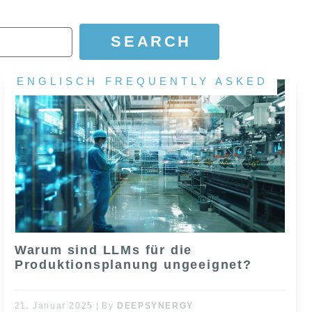
SEARCH
ENGLISCH
FREQUENTLY ASKED
Warum sind LLMs für die
Produktionsplanung ungeeignet?
21. Januar 2025
|
By
DEEPSYNERGY